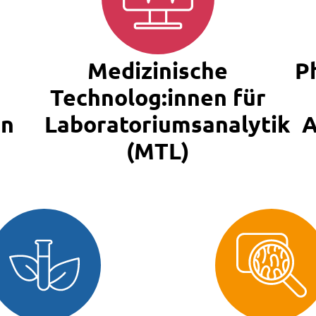
Medizinische
P
Technolog:innen für
en
Laboratoriumsanalytik
A
(MTL)